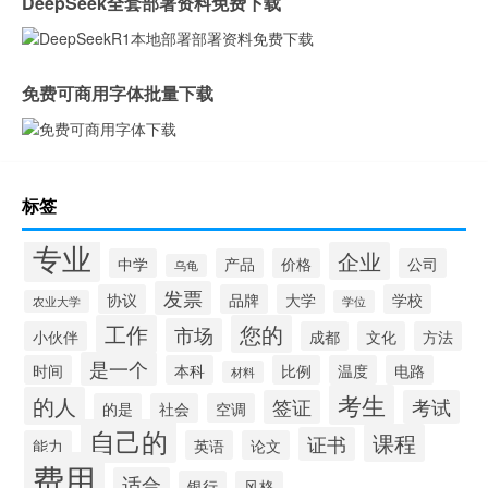
DeepSeek全套部署资料免费下载
免费可商用字体批量下载
标签
专业
企业
中学
产品
价格
公司
乌龟
发票
协议
品牌
大学
学校
农业大学
学位
工作
您的
市场
小伙伴
成都
文化
方法
是一个
时间
本科
比例
温度
电路
材料
考生
的人
签证
考试
的是
社会
空调
自己的
课程
证书
能力
英语
论文
费用
适合
银行
风格