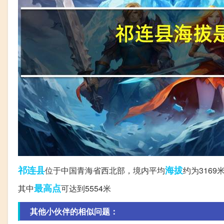
祁连县
海拔
位于中国青海省西北部，境内平均
约为316
最高点
其中
可达到5554米
其他小伙伴的相似问题：