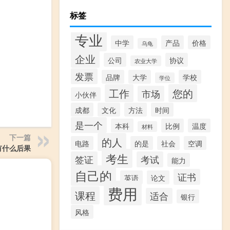
标签
专业
中学
产品
价格
乌龟
企业
公司
协议
农业大学
发票
品牌
大学
学校
学位
工作
您的
市场
小伙伴
成都
文化
方法
时间
是一个
本科
比例
温度
材料
下一篇
的人
电路
的是
社会
空调
有什么后果
考生
签证
考试
能力
自己的
证书
英语
论文
费用
课程
适合
银行
风格