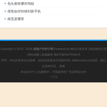
包头都有哪些驾校
便签如何转移到新手机
南芜是哪里
Copyright © 2012 - 2026
成都户外驴行网
Powered by
网站分类目录
|
精选推荐文章
|
网站地图
|
疑难解答
蜀ICP备55479492号
声明：本站内容来自互联网，如信息有错误可发邮件到f_fb#foxmail.com说明，我们
会及时纠正，谢谢
本站仅为个人兴趣爱好，不接盈利性广告及商业合作
小男孩