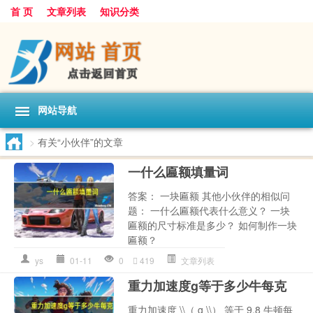
首 页
文章列表
知识分类
网站导航
>
有关“小伙伴”的文章
一什么匾额填量词
答案： 一块匾额 其他小伙伴的相似问
题： 一什么匾额代表什么意义？ 一块
匾额的尺寸标准是多少？ 如何制作一块
匾额？
ys
01-11
0
419
文章列表
重力加速度g等于多少牛每克
重力加速度 \\（ g \\） 等于 9.8 牛顿每