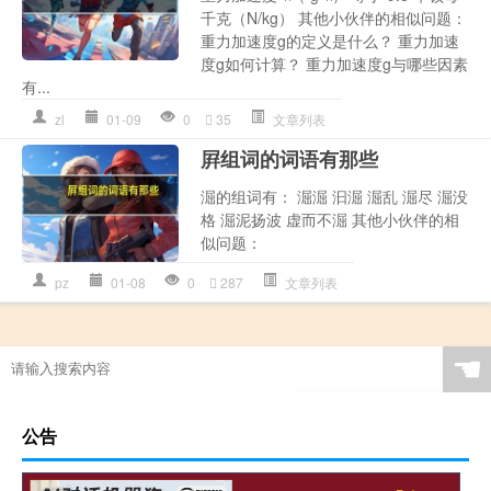
千克（N/kg） 其他小伙伴的相似问题：
重力加速度g的定义是什么？ 重力加速
度g如何计算？ 重力加速度g与哪些因素
有...
zl
01-09
0
35
文章列表
屛组词的词语有那些
淈的组词有： 淈淈 汩淈 淈乱 淈尽 淈没
格 淈泥扬波 虚而不淈 其他小伙伴的相
似问题：
pz
01-08
0
287
文章列表
☚
公告