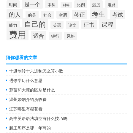
是一个
时间
本科
比例
温度
电路
材料
考生
的人
签证
考试
的是
社会
空调
自己的
课程
证书
能力
英语
论文
费用
适合
银行
风格
猜你想看的文章
十进制转十六进制怎么算小数
进修学历什么意思
蒜苗和大蒜的区别是什么
温州婚姻介绍所收费
江苏哪里有樱花看
高中英语语法填空有什么技巧吗
滕王阁序是哪一年写的