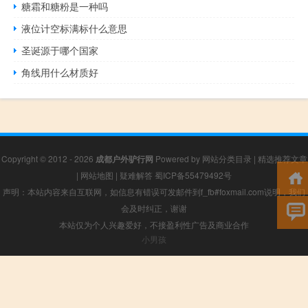
糖霜和糖粉是一种吗
液位计空标满标什么意思
圣诞源于哪个国家
角线用什么材质好
Copyright © 2012 - 2026
成都户外驴行网
Powered by
网站分类目录
|
精选推荐文章
|
网站地图
|
疑难解答
蜀ICP备55479492号
声明：本站内容来自互联网，如信息有错误可发邮件到f_fb#foxmail.com说明，我们
会及时纠正，谢谢
本站仅为个人兴趣爱好，不接盈利性广告及商业合作
小男孩