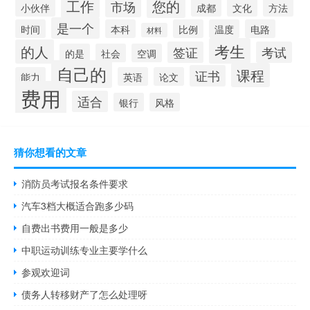
工作
您的
市场
小伙伴
成都
文化
方法
是一个
时间
本科
比例
温度
电路
材料
考生
的人
签证
考试
的是
社会
空调
自己的
课程
证书
能力
英语
论文
费用
适合
银行
风格
猜你想看的文章
消防员考试报名条件要求
汽车3档大概适合跑多少码
自费出书费用一般是多少
中职运动训练专业主要学什么
参观欢迎词
债务人转移财产了怎么处理呀