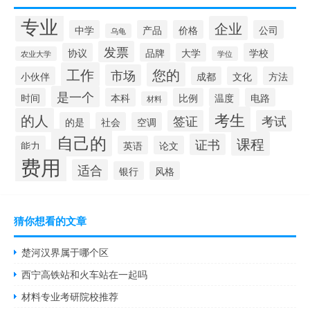
专业
企业
中学
产品
价格
公司
乌龟
发票
协议
品牌
大学
学校
农业大学
学位
工作
您的
市场
小伙伴
成都
文化
方法
是一个
时间
本科
比例
温度
电路
材料
考生
的人
签证
考试
的是
社会
空调
自己的
课程
证书
能力
英语
论文
费用
适合
银行
风格
猜你想看的文章
楚河汉界属于哪个区
西宁高铁站和火车站在一起吗
材料专业考研院校推荐