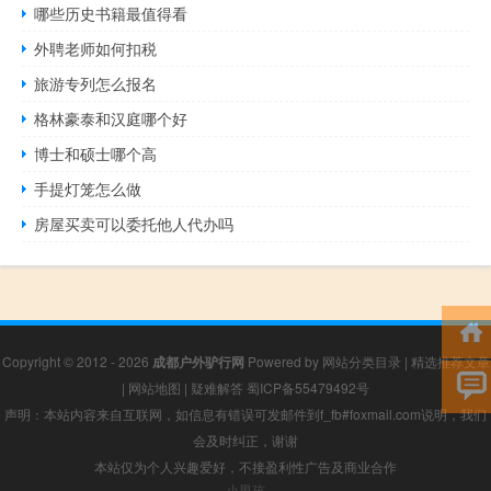
哪些历史书籍最值得看
外聘老师如何扣税
旅游专列怎么报名
格林豪泰和汉庭哪个好
博士和硕士哪个高
手提灯笼怎么做
房屋买卖可以委托他人代办吗
Copyright © 2012 - 2026
成都户外驴行网
Powered by
网站分类目录
|
精选推荐文章
|
网站地图
|
疑难解答
蜀ICP备55479492号
声明：本站内容来自互联网，如信息有错误可发邮件到f_fb#foxmail.com说明，我们
会及时纠正，谢谢
本站仅为个人兴趣爱好，不接盈利性广告及商业合作
小男孩