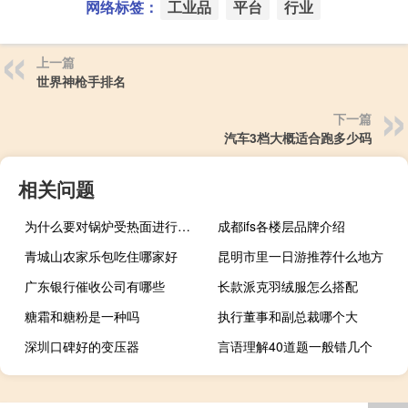
网络标签：
工业品
平台
行业
上一篇
世界神枪手排名
下一篇
汽车3档大概适合跑多少码
相关问题
为什么要对锅炉受热面进行吹灰
成都ifs各楼层品牌介绍
青城山农家乐包吃住哪家好
昆明市里一日游推荐什么地方
广东银行催收公司有哪些
长款派克羽绒服怎么搭配
糖霜和糖粉是一种吗
执行董事和副总裁哪个大
深圳口碑好的变压器
言语理解40道题一般错几个