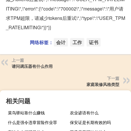
ITING\",\"error\":{\"code\":\"700002\",\"message\":\"用户请
求TPM超限，请减少tokens后重试\",\"type\":\"USER_TPM
_RATELIMITING\"}}"}}
网络标签：
会计
工作
证书
上一篇
请问调压器有什么作用
下一篇
家庭装修风格类型
相关问题
菜鸟驿站靠什么赚钱
农业谚语有什么
什么是强令违章冒险作业罪
保安证是长期有效的吗