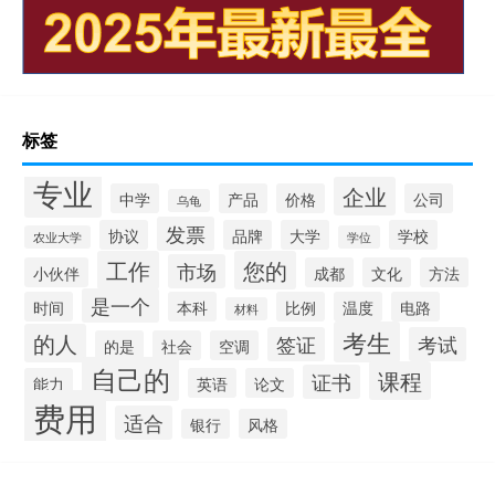
标签
专业
企业
中学
产品
价格
公司
乌龟
发票
协议
品牌
大学
学校
农业大学
学位
工作
您的
市场
小伙伴
成都
文化
方法
是一个
时间
本科
比例
温度
电路
材料
考生
的人
签证
考试
的是
社会
空调
自己的
课程
证书
能力
英语
论文
费用
适合
银行
风格