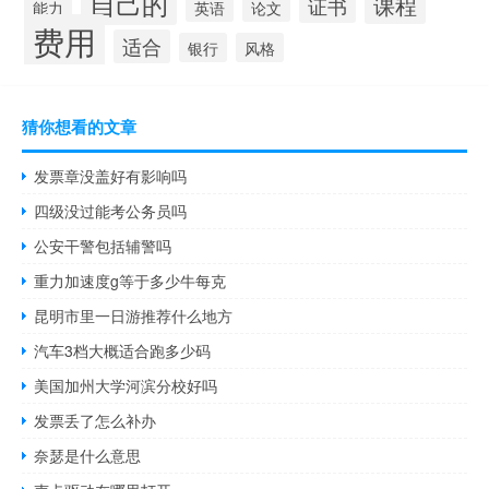
自己的
课程
证书
能力
英语
论文
费用
适合
银行
风格
猜你想看的文章
发票章没盖好有影响吗
四级没过能考公务员吗
公安干警包括辅警吗
重力加速度g等于多少牛每克
昆明市里一日游推荐什么地方
汽车3档大概适合跑多少码
美国加州大学河滨分校好吗
发票丢了怎么补办
奈瑟是什么意思