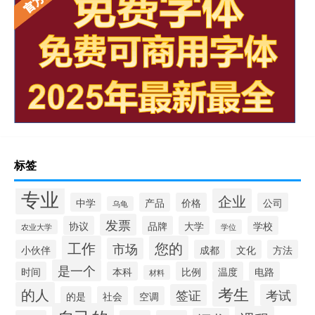
标签
专业
企业
中学
产品
价格
公司
乌龟
发票
协议
品牌
大学
学校
农业大学
学位
工作
您的
市场
小伙伴
成都
文化
方法
是一个
时间
本科
比例
温度
电路
材料
考生
的人
签证
考试
的是
社会
空调