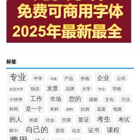
标签
专业
企业
中学
产品
价格
公司
乌龟
发票
协议
品牌
大学
学校
农业大学
学位
工作
您的
市场
小伙伴
成都
文化
方法
是一个
时间
本科
比例
温度
电路
材料
考生
的人
签证
考试
的是
社会
空调
自己的
课程
证书
能力
英语
论文
费用