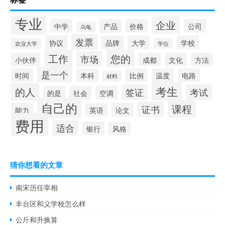
专业
企业
中学
产品
价格
公司
乌龟
发票
协议
品牌
大学
学校
农业大学
学位
工作
您的
市场
小伙伴
成都
文化
方法
是一个
时间
本科
比例
温度
电路
材料
考生
的人
签证
考试
的是
社会
空调
自己的
课程
证书
能力
英语
论文
费用
适合
银行
风格
猜你想看的文章
南宋历任宰相
丰台区和义学校怎么样
公斤和升换算