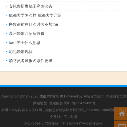
安托鲁斯燃烧王座怎么去
成都大学怎么样 成都大学介绍
序数词前在什么时候不加the
温州婚姻介绍所收费
toefl等于什么意思
彩礼婚姻现状
消防员考试报名条件要求
Copyright © 2012 - 2026
成都户外驴行网
Powered by
网站分类目录
|
精选推荐文章
|
网站地图
|
疑难解答
蜀ICP备55479492号
声明：本站内容来自互联网，如信息有错误可发邮件到f_fb#foxmail.com说明，我们
会及时纠正，谢谢
本站仅为个人兴趣爱好，不接盈利性广告及商业合作