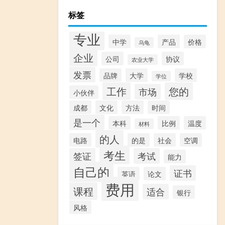
标签
专业
中学
产品
价格
乌龟
企业
公司
协议
农业大学
发票
品牌
大学
学校
学位
工作
您的
市场
小伙伴
成都
文化
方法
时间
是一个
本科
比例
温度
材料
的人
电路
的是
社会
空调
考生
签证
考试
能力
自己的
证书
英语
论文
费用
课程
适合
银行
风格