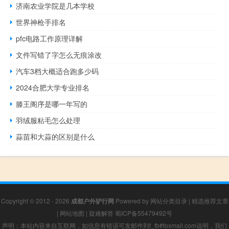
济南农业学院是几本学校
世界神枪手排名
pfc电路工作原理详解
文件写错了字怎么无痕涂改
汽车3档大概适合跑多少码
2024合肥大学专业排名
滕王阁序是哪一年写的
羽绒服粘毛怎么处理
蒜苗和大蒜的区别是什么
Copyright © 2012 - 2026
成都户外驴行网
Powered by
网站分类目录
|
精选推荐文章
|
网站地图
|
疑难解答
蜀ICP备55479492号
声明：本站内容来自互联网，如信息有错误可发邮件到f_fb#foxmail.com说明，我们