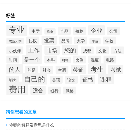
标签
专业
企业
中学
产品
价格
公司
乌龟
发票
协议
品牌
大学
学校
农业大学
学位
工作
您的
市场
小伙伴
成都
文化
方法
是一个
时间
本科
比例
温度
电路
材料
考生
的人
签证
考试
的是
社会
空调
自己的
课程
证书
能力
英语
论文
费用
适合
银行
风格
猜你想看的文章
停职的解释及意思是什么