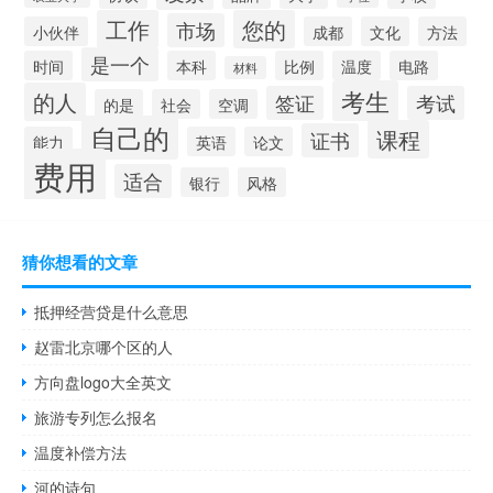
工作
您的
市场
小伙伴
成都
文化
方法
是一个
时间
本科
比例
温度
电路
材料
考生
的人
签证
考试
的是
社会
空调
自己的
课程
证书
能力
英语
论文
费用
适合
银行
风格
猜你想看的文章
抵押经营贷是什么意思
赵雷北京哪个区的人
方向盘logo大全英文
旅游专列怎么报名
温度补偿方法
河的诗句