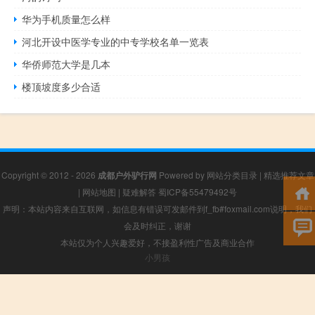
华为手机质量怎么样
河北开设中医学专业的中专学校名单一览表
华侨师范大学是几本
楼顶坡度多少合适
Copyright © 2012 - 2026
成都户外驴行网
Powered by
网站分类目录
|
精选推荐文章
|
网站地图
|
疑难解答
蜀ICP备55479492号
声明：本站内容来自互联网，如信息有错误可发邮件到f_fb#foxmail.com说明，我们
会及时纠正，谢谢
本站仅为个人兴趣爱好，不接盈利性广告及商业合作
小男孩