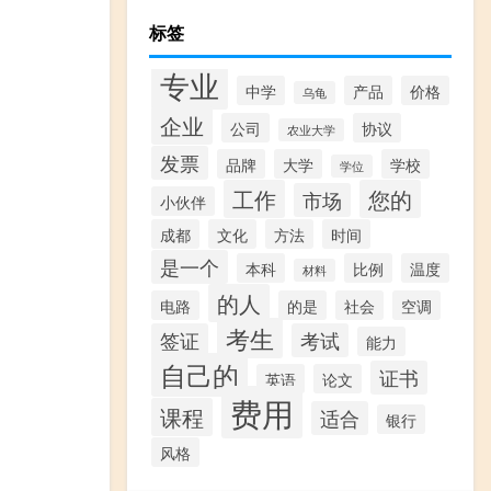
标签
专业
中学
产品
价格
乌龟
企业
公司
协议
农业大学
发票
品牌
大学
学校
学位
工作
您的
市场
小伙伴
成都
文化
方法
时间
是一个
本科
比例
温度
材料
的人
电路
的是
社会
空调
考生
签证
考试
能力
自己的
证书
英语
论文
费用
课程
适合
银行
风格