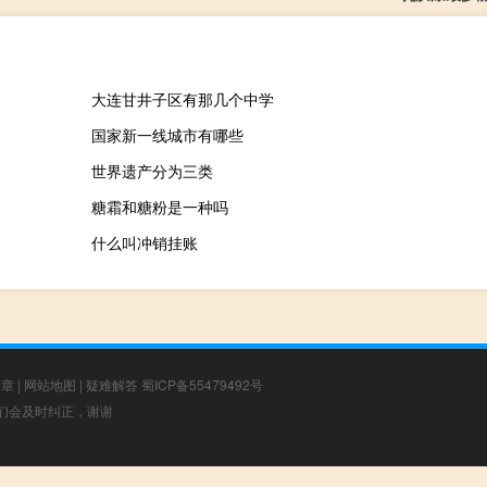
大连甘井子区有那几个中学
国家新一线城市有哪些
世界遗产分为三类
糖霜和糖粉是一种吗
什么叫冲销挂账
文章
|
网站地图
|
疑难解答
蜀ICP备55479492号
，我们会及时纠正，谢谢